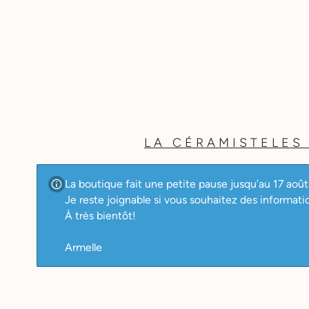
Aller
au
contenu
LA CÉRAMISTE
LES
La boutique fait une petite pause jusqu’au 17 août
Je reste joignable si vous souhaitez des informat
À très bientôt!
Armelle