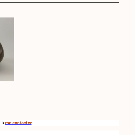
s à
me contacter
.