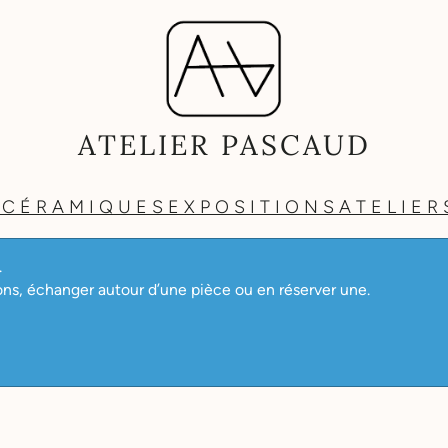
ATELIER PASCAUD
 CÉRAMIQUES
EXPOSITIONS
ATELIER
.
ions, échanger autour d’une pièce ou en réserver une.